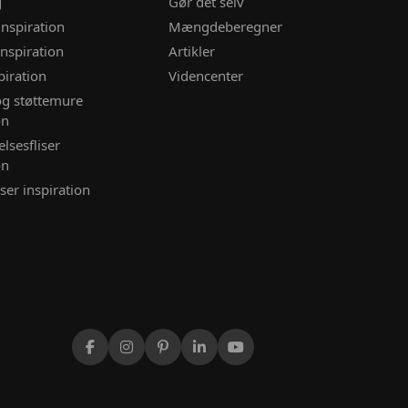
g
Gør det selv
inspiration
Mængdeberegner
nspiration
Artikler
piration
Videncenter
og støttemure
on
lsesfliser
on
ser inspiration