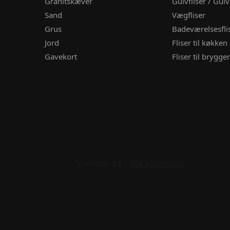
Granitskæver
Gulvfliser / Gul
Sand
Vægfliser
Grus
Badeværelsesfli
Jord
Fliser til køkken
Gavekort
Fliser til brygge