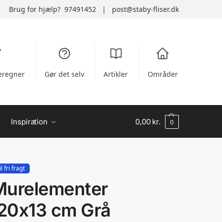
Brug for hjælp?
97491452
|
post@staby-fliser.dk
regner
Gør det selv
Artikler
Områder
Inspiration
0,00
kr.
0
 fri fragt
Murelementer
20x13 cm Grå