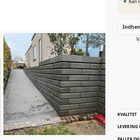
Kan l
Indhen
V
KVALITET
LEVERING
PALLER O