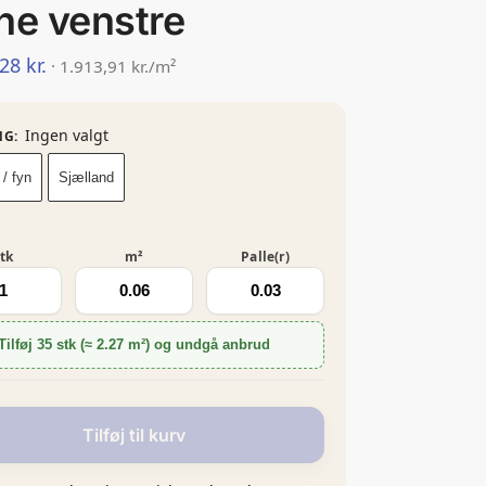
ne venstre
,28
kr.
· 1.913,91 kr./m²
Ingen valgt
NG
:
 / fyn
Sjælland
tk
m²
Palle(r)
Tilføj 35 stk (≈ 2.27 m²) og undgå anbrud
Tilføj til kurv