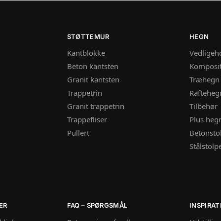
STØTTEMUR
HEGN
Kantblokke
Vedligeho
Beton kantsten
Komposi
Granit kantsten
Træhegn
Trappetrin
Rafteheg
Granit trappetrin
Tilbehør
Trappefliser
Plus heg
Pullert
Betonsto
Stålstolp
ER
FAQ – SPØRGSMÅL
INSPIRAT