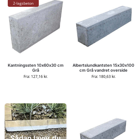
2-lagsbeton
Kantningssten 10x60x30 cm
Albertslundkantsten 15x30x100
Grå
cm Grå vandret overside
Fra:
127,16
kr.
Fra:
180,63
kr.
Sådan laver du