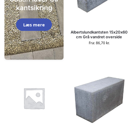
kantsikring
Læs mere
Albertslundkantsten 15x20x60
cm Grå vandret overside
Fra:
86,70
kr.