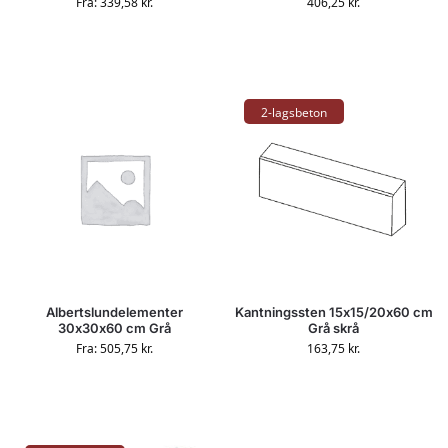
Fra:
339,58
kr.
406,25
kr.
2-lagsbeton
Albertslundelementer
Kantningssten 15x15/20x60 cm
30x30x60 cm Grå
Grå skrå
Fra:
505,75
kr.
163,75
kr.