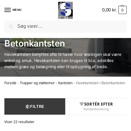
0,00
kr.
0
MENU
Søg
Havekantsten /
Betonkantsten
Havekantsten benyttes ofte til haver hvor løsningen skal være
enkel og smuk. Havekantsten kan bruges til bl.a. adskilles
mellem græs og belægning eller til opbygning af bede.
Forside
–
Trapper og støttemur
–
Kantsten
–
Havekantsten / Betonkantsten
SORTÉR EFTER
FILTRE
Standardsortering
Viser 22 resultater