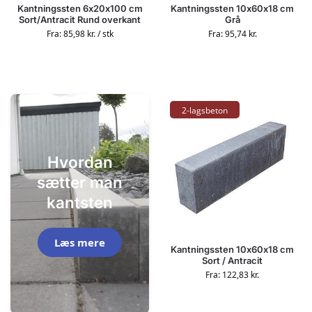
Kantningssten 6x20x100 cm
Kantningssten 10x60x18 cm
Sort/Antracit Rund overkant
Grå
Fra:
85,98
kr.
/ stk
Fra:
95,74
kr.
2-lagsbeton
Hvordan
sætter man
kantsten
Læs mere
Kantningssten 10x60x18 cm
Sort / Antracit
Fra:
122,83
kr.