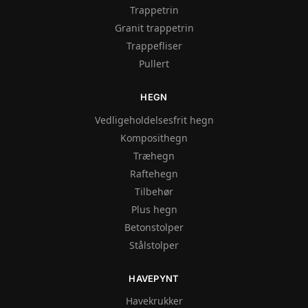
Trappetrin
Granit trappetrin
Trappefliser
Pullert
HEGN
Vedligeholdelsesfrit hegn
Komposithegn
Træhegn
Raftehegn
Tilbehør
Plus hegn
Betonstolper
Stålstolper
HAVEPYNT
Havekrukker