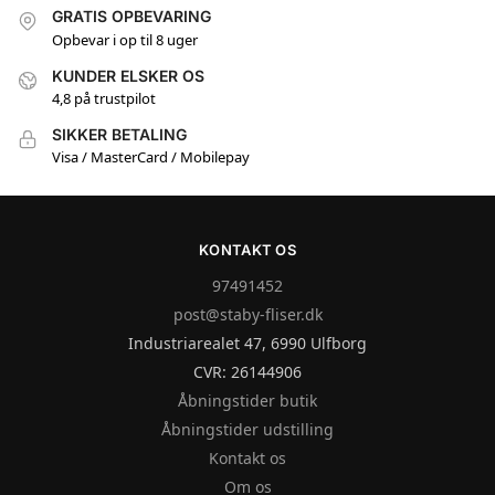
GRATIS OPBEVARING
Opbevar i op til 8 uger
KUNDER ELSKER OS
4,8 på trustpilot
SIKKER BETALING
Visa / MasterCard / Mobilepay
KONTAKT OS
97491452
post@staby-fliser.dk
Industriarealet 47, 6990 Ulfborg
CVR: 26144906
Åbningstider butik
Åbningstider udstilling
Kontakt os
Om os