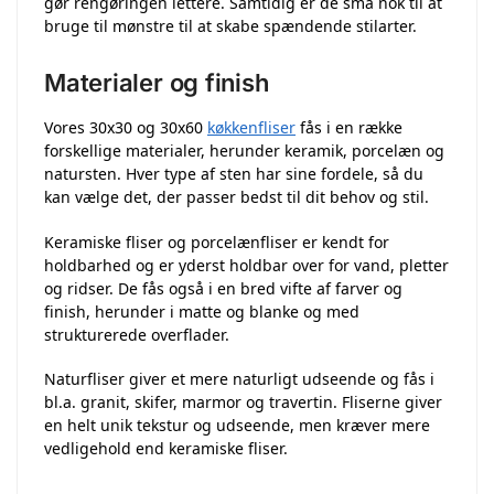
gør rengøringen lettere. Samtidig er de små nok til at
bruge til mønstre til at skabe spændende stilarter.
Materialer og finish
Vores 30x30 og 30x60
køkkenfliser
fås i en række
forskellige materialer, herunder keramik, porcelæn og
natursten. Hver type af sten har sine fordele, så du
kan vælge det, der passer bedst til dit behov og stil.
Keramiske fliser og porcelænfliser er kendt for
holdbarhed og er yderst holdbar over for vand, pletter
og ridser. De fås også i en bred vifte af farver og
finish, herunder i matte og blanke og med
strukturerede overflader.
Naturfliser giver et mere naturligt udseende og fås i
bl.a. granit, skifer, marmor og travertin. Fliserne giver
en helt unik tekstur og udseende, men kræver mere
vedligehold end keramiske fliser.