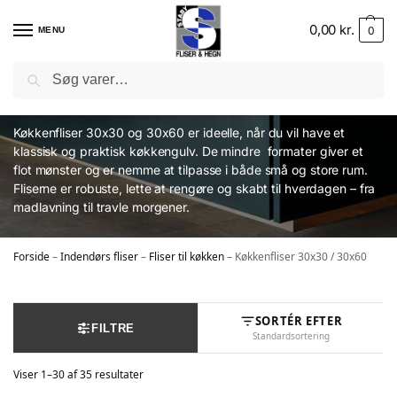
0,00
kr.
0
MENU
Søg
Køkkenfliser 30x30 / 30x60
Køkkenfliser 30x30 og 30x60 er ideelle, når du vil have et
klassisk og praktisk køkkengulv. De mindre formater giver et
flot mønster og er nemme at tilpasse i både små og store rum.
Fliserne er robuste, lette at rengøre og skabt til hverdagen – fra
madlavning til travle morgener.
Forside
–
Indendørs fliser
–
Fliser til køkken
–
Køkkenfliser 30x30 / 30x60
SORTÉR EFTER
FILTRE
Standardsortering
Viser 1–30 af 35 resultater