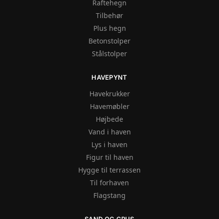
Raftehegn
Tilbehør
Plus hegn
Betonstolper
Stålstolper
HAVEPYNT
Havekrukker
Havemøbler
Højbede
Vand i haven
Lys i haven
Figur til haven
Hygge til terrassen
Til forhaven
Flagstang
SAND OG GRUS