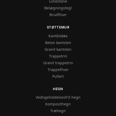
Limestone
Belægningstegl
Brudfliser
STØTTEMUR
Kantblokke
Beton kantsten
Granit kantsten
Trappetrin
Granit trappetrin
Trappefliser
Pullert
HEGN
Vedligeholdelsesfrit hegn
Komposithegn
Træhegn