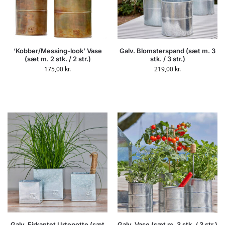
‘Kobber/Messing-look’ Vase
Galv. Blomsterspand (sæt m. 3
(sæt m. 2 stk. / 2 str.)
stk. / 3 str.)
175,00
kr.
219,00
kr.
Galv. Firkantet Urtepotte (sæt
Galv. Vase (sæt m. 3 stk. / 3 str.)