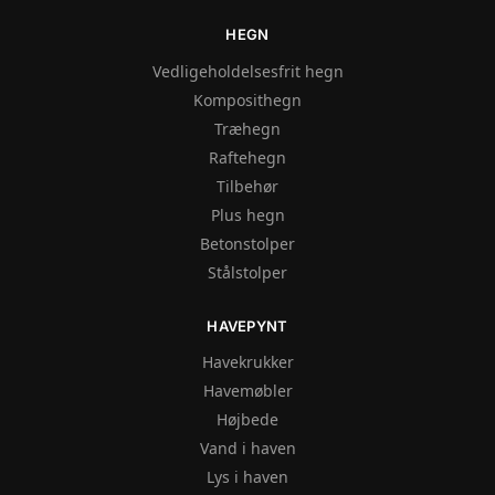
HEGN
Vedligeholdelsesfrit hegn
Komposithegn
Træhegn
Raftehegn
Tilbehør
Plus hegn
Betonstolper
Stålstolper
HAVEPYNT
Havekrukker
Havemøbler
Højbede
Vand i haven
Lys i haven