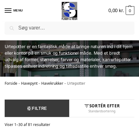
0,00
kr.
0
MENU
Søg
Urtepotter
Urtepotter er en fantastisk måde at bringe naturen ind i dit hjem
eller kontor på en smuk og funktionel måde. Med et bredt
udvalg af former, størrelser, farver og materialer, kan urtepotter
tilpasses enhver indretning og tilfredsstille enhver smag.
Forside
–
Havepynt
–
Havekrukker
–
Urtepotter
SORTÉR EFTER
FILTRE
Standardsortering
Viser 1–30 af 81 resultater