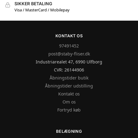
SIKKER BETALING
Visa / MasterCard / Mobilepay
KONTAKT OS
97491452
post@staby-fliser.dk
Industriarealet 47, 6990 Ulfborg
CVR: 26144906
Åbningstider butik
Åbningstider udstilling
Kontakt os
Om os
Fortryd køb
BELÆGNING