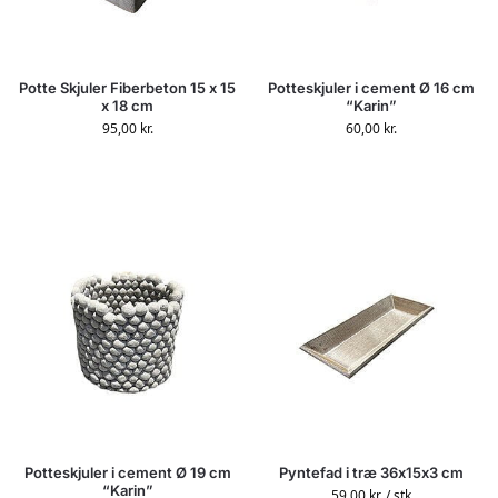
Potte Skjuler Fiberbeton 15 x 15
Potteskjuler i cement Ø 16 cm
x 18 cm
“Karin”
95,00
kr.
60,00
kr.
Potteskjuler i cement Ø 19 cm
Pyntefad i træ 36x15x3 cm
“Karin”
59,00
kr.
/ stk