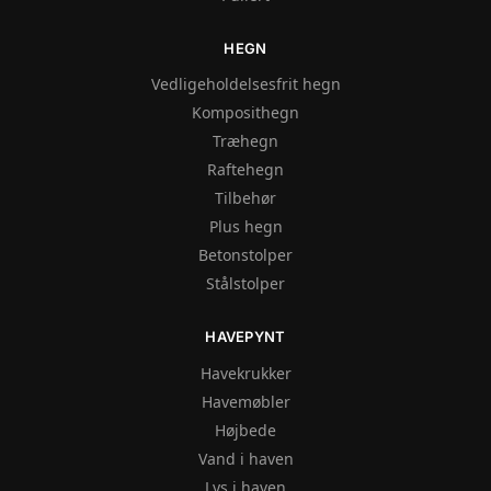
HEGN
Vedligeholdelsesfrit hegn
Komposithegn
Træhegn
Raftehegn
Tilbehør
Plus hegn
Betonstolper
Stålstolper
HAVEPYNT
Havekrukker
Havemøbler
Højbede
Vand i haven
Lys i haven