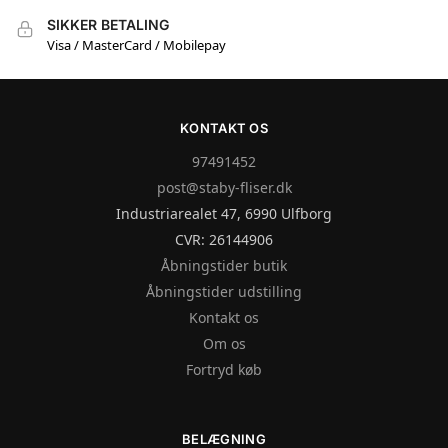
SIKKER BETALING
Visa / MasterCard / Mobilepay
KONTAKT OS
97491452
post@staby-fliser.dk
Industriarealet 47, 6990 Ulfborg
CVR: 26144906
Åbningstider butik
Åbningstider udstilling
Kontakt os
Om os
Fortryd køb
BELÆGNING