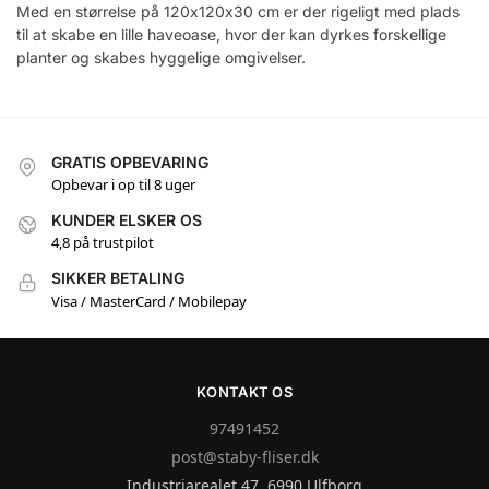
Med en størrelse på 120x120x30 cm er der rigeligt med plads
til at skabe en lille haveoase, hvor der kan dyrkes forskellige
planter og skabes hyggelige omgivelser.
GRATIS OPBEVARING
Opbevar i op til 8 uger
KUNDER ELSKER OS
4,8 på trustpilot
SIKKER BETALING
Visa / MasterCard / Mobilepay
KONTAKT OS
97491452
post@staby-fliser.dk
Industriarealet 47, 6990 Ulfborg