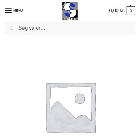
0,00
kr.
0
MENU
Søg
Forside
–
Havepynt
–
Højbede
–
Højbede i stål
–
Højbed 120x120x30 cm Galvani