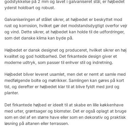
godstykkelse på 2 mm og lavet i galvaniseret stål, er højbedet
yderst holdbart og robust.
Galvaniseringen af stålet sikrer, at højbedet er beskyttet mod
rust og korrosion, hvilket gør det modstandsdygtigt overfor vejr
og vind. Dette sikrer, at højbedet kan holde til de udfordringer,
som det danske klima kan byde på.
Højbedet er dansk designet og produceret, hvilket sikrer en høj
kvalitet og god holdbarhed. Det firkantede design giver et
moderne udtryk, som passer til enhver stil og indretning.
Højbedet bliver leveret usamlet, men det er nemt at samle med
medfølgende bolte og møtrikker. Samlingen kan gøres på kort
tid, og derefter er højbedet klar til at blive fyldt med jord og
planter.
Det firkantede højbed er ideelt til at skabe en lille køkkenhave
med urter, grøntsager og blomster. Det er også oplagt at bruge
som en del af en større have eller som en dekorativ og praktisk
løsning på altanen eller terrassen.