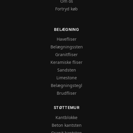
Om os
Fortryd køb
BELÆGNING
Havefliser
Belægningssten
Granitfliser
Keramiske fliser
Sandsten
Limestone
Belægningstegl
Brudfliser
STØTTEMUR
Kantblokke
Beton kantsten
Granit kantsten