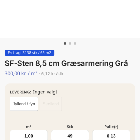
Fri fragt 3138 stk / 65 m2
SF-Sten 8,5 cm Græsarmering Grå
300,00
kr.
/ m²
· 6,12 kr./stk
Ingen valgt
LEVERING
:
Jylland / fyn
Sjælland
m²
Stk
Palle(r)