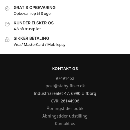
GRATIS OPBEVARING
Opbevar i op til 8 uger
KUNDER ELSKER OS
4,8 på trustpilot
SIKKER BETALING
Visa / MasterCard / Mobilepay
KONTAKT OS
97491452
post@staby-fliser.dk
Industriarealet 47, 6990 Ulfborg
CVR: 26144906
Åbningstider butik
Åbningstider udstilling
Kontakt os