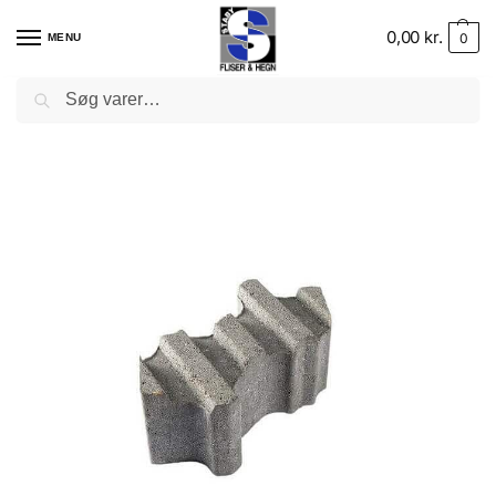
0,00
kr.
0
MENU
Søg
Forside
–
Belægning
–
Belægningssten
–
Græsarmering
–
SF-sten græsarmeri