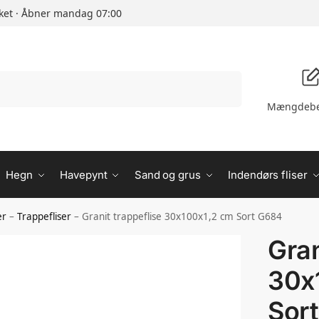
ket · Åbner mandag 07:00
Søg
Mængdebe
Hegn
Havepynt
Sand og grus
Indendørs fliser
er
–
Trappefliser
–
Granit trappeflise 30x100x1,2 cm Sort G684
Gran
30x
Sor