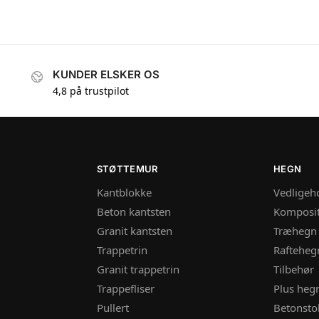
KUNDER ELSKER OS
4,8 på trustpilot
STØTTEMUR
HEGN
Kantblokke
Vedligeho
Beton kantsten
Komposi
Granit kantsten
Træhegn
Trappetrin
Rafteheg
Granit trappetrin
Tilbehør
Trappefliser
Plus heg
Pullert
Betonsto