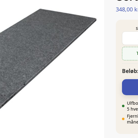
348,00
k
S
Beløb
Ulfbo
5 hv
Fjern
måne