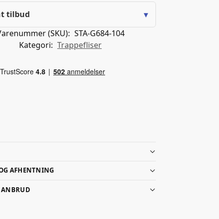
▾
t tilbud
Varenummer (SKU):
STA-G684-104
Kategori:
Trappefliser
 OG AFHENTNING
G ANBRUD