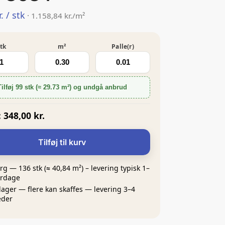
r.
/ stk
· 1.158,84 kr./m²
tk
m²
Palle(r)
Tilføj 99 stk (≈ 29.73 m²) og undgå anbrud
:
348,00 kr.
Tilføj til kurv
rg — 136 stk (≈ 40,84 m²) – levering typisk 1–
erdage
lager — flere kan skaffes — levering 3–4
der