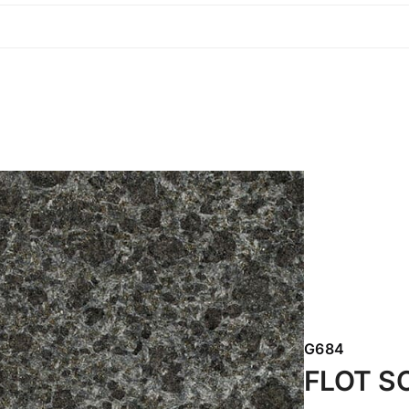
G684
FLOT S