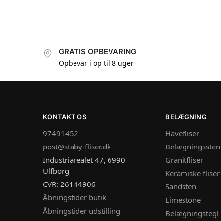
GRATIS OPBEVARING
Opbevar i op til 8 uger
KONTAKT OS
BELÆGNING
97491452
Havefliser
post@staby-fliser.dk
Belægningssten
Industriarealet 47, 6990
Granitfliser
Ulfborg
Keramiske fliser
CVR: 26144906
Sandsten
Åbningstider butik
Limestone
Åbningstider udstilling
Belægningstegl