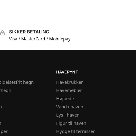
SIKKER BETALING
Visa / MasterCard / Mobilepay
HAVEPYNT
ldelsesfrit hegn
Havekrukker
thegn
Havemøbler
Højbede
n
Vand i haven
Lys i haven
n
Figur til haven
lper
Hygge til terrassen