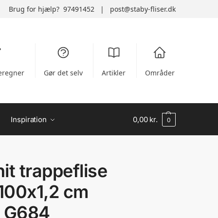
Brug for hjælp?
97491452
|
post@staby-fliser.dk
regner
Gør det selv
Artikler
Områder
Inspiration
0,00
kr.
0
it trappeflise
100x1,2 cm
t G684