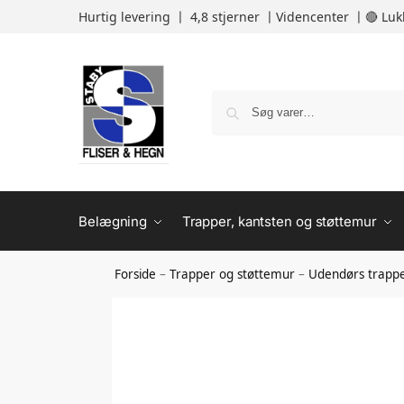
Hurtig levering 〡 4,8 stjerner 〡
Videncenter
〡
🔴 Luk
Belægning
Trapper, kantsten og støttemur
Forside
–
Trapper og støttemur
–
Udendørs trapp