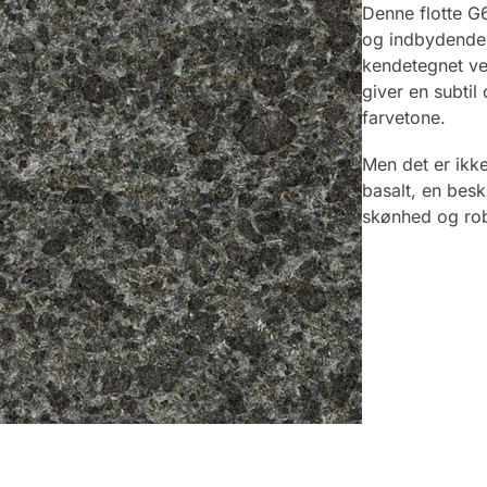
Denne flotte G6
og indbydende 
kendetegnet ved
giver en subtil
farvetone.
Men det er ikk
basalt, en besk
skønhed og ro