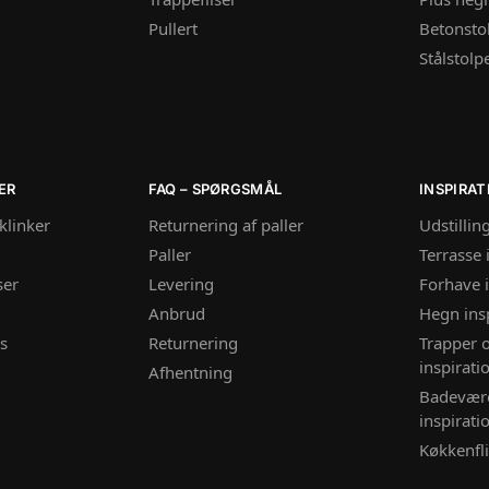
Pullert
Betonsto
Stålstolp
ER
FAQ – SPØRGSMÅL
INSPIRAT
vklinker
Returnering af paller
Udstillin
Paller
Terrasse 
ser
Levering
Forhave i
Anbrud
Hegn ins
rs
Returnering
Trapper 
inspirati
Afhentning
Badevære
inspirati
Køkkenfli