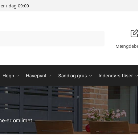
er i dag 09:00
Søg
Mængdebe
Hegn
Havepynt
Sand og grus
Indendørs fliser
rne er omlimet.