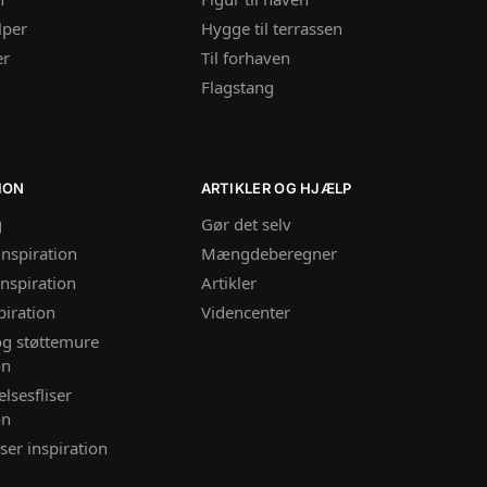
lper
Hygge til terrassen
er
Til forhaven
Flagstang
ION
ARTIKLER OG HJÆLP
g
Gør det selv
inspiration
Mængdeberegner
nspiration
Artikler
piration
Videncenter
og støttemure
on
lsesfliser
on
ser inspiration