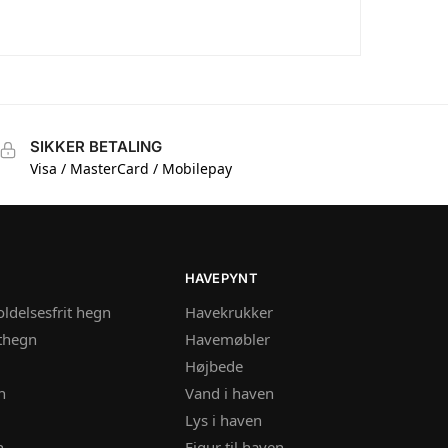
SIKKER BETALING
Visa / MasterCard / Mobilepay
HAVEPYNT
ldelsesfrit hegn
Havekrukker
thegn
Havemøbler
Højbede
n
Vand i haven
Lys i haven
n
Figur til haven