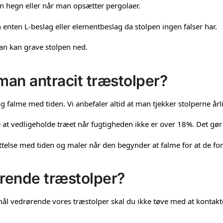
en hegn eller når man opsætter pergolaer.
nten L-beslag eller elementbeslag da stolpen ingen falser har.
an kan grave stolpen ned.
an antracit træstolper?
g falme med tiden. Vi anbefaler altid at man tjekker stolperne årl
 at vedligeholde træet når fugtigheden ikke er over 18%. Det gør a
telse med tiden og maler når den begynder at falme for at de forb
rende træstolper?
mål vedrørende vores træstolper skal du ikke tøve med at kontakte