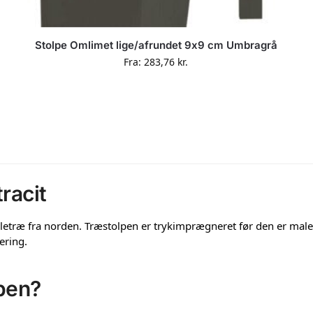
Stolpe Omlimet lige/afrundet 9x9 cm Umbragrå
Fra:
283,76
kr.
racit
nåletræ fra norden. Træstolpen er trykimprægneret før den er mal
ering.
lpen?