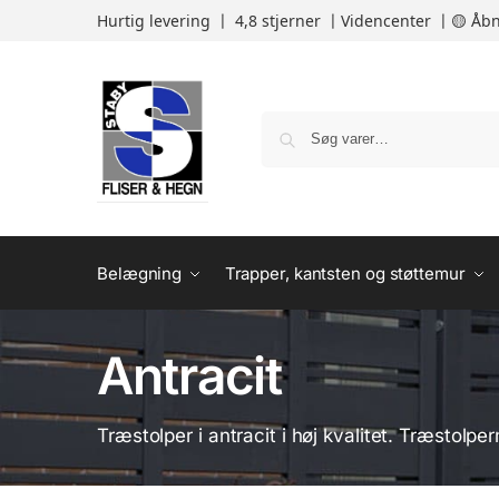
Hurtig levering 〡 4,8 stjerner 〡
Videncenter
〡
🟡 Åbn
Belægning
Trapper, kantsten og støttemur
Antracit
Træstolper i antracit i høj kvalitet. Træstolpe