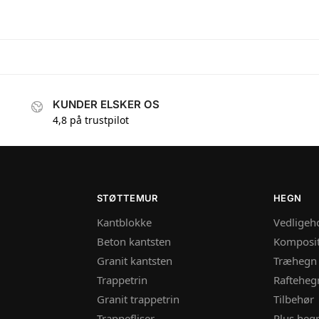
KUNDER ELSKER OS
4,8 på trustpilot
STØTTEMUR
HEGN
Kantblokke
Vedligeho
Beton kantsten
Komposi
Granit kantsten
Træhegn
Trappetrin
Rafteheg
Granit trappetrin
Tilbehør
Trappefliser
Plus heg