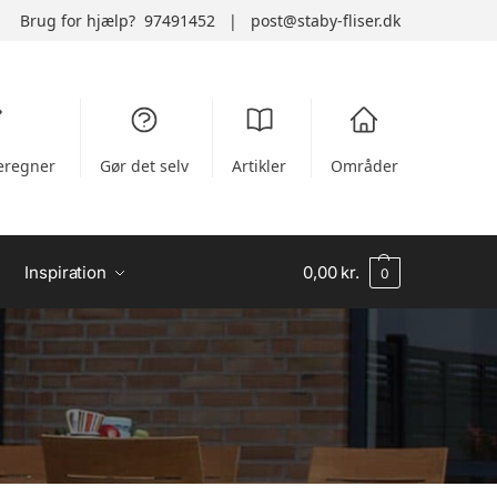
Brug for hjælp?
97491452
|
post@staby-fliser.dk
regner
Gør det selv
Artikler
Områder
Inspiration
0,00
kr.
0