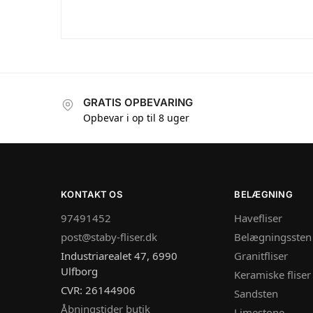
GRATIS OPBEVARING
Opbevar i op til 8 uger
KONTAKT OS
BELÆGNING
97491452
Havefliser
post@staby-fliser.dk
Belægningssten
Industriarealet 47, 6990
Granitfliser
Ulfborg
Keramiske fliser
CVR: 26144906
Sandsten
Åbningstider butik
Limestone