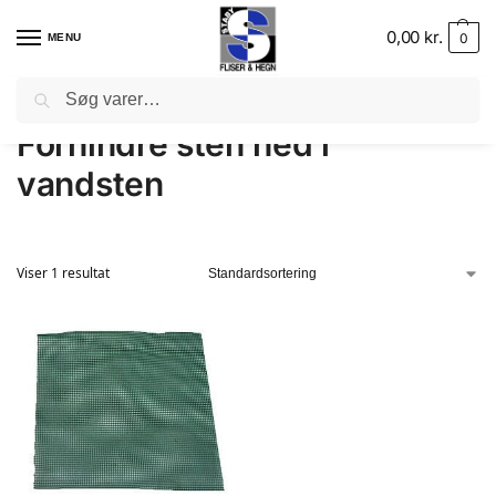
0,00
kr.
0
MENU
Søg
Forside
–
Velegnet til
–
Forhindre sten ned i vandsten
Forhindre sten ned i
vandsten
Viser 1 resultat